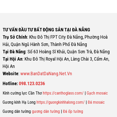
TƯ VẤN ĐẦU TƯ BẤT ĐỘNG SẢN TẠI ĐÀ NẴNG
Trụ Sở Chính
: Khu Đô Thị FPT City Đà Nẵng, Phường Hoà
Hải, Quận Ngũ Hành Sơn, Thành Phố Đà Nẵng
Tại Đà Nẵng
: Số 63 Hoàng Sĩ Khải, Quận Sơn Trà, Đà Nẵng
Tại Hội An
: Khu Đô Thị Royal Hội An, Làng Chài 3, Cẩm An,
Hội An
Website
:
www.BanDatDaNang.Net.Vn
Hotline:
098.123.0236
Kính cường lực Cần Thơ
https://canthoglass.com/
|
Gạch mosaic
Gương kính Hạ Long
https://guongkinhhalong.com/
|
Đá mosaic
Gương dán tường
gương dán tường
|
Đá ốp tường