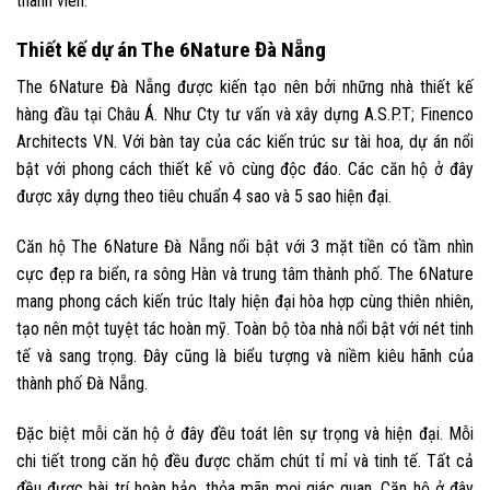
thành viên.
Thiết kế dự án The 6Nature Đà Nẵng
The 6Nature Đà Nẵng được kiến tạo nên bởi những nhà thiết kế
hàng đầu tại Châu Á. Như Cty tư vấn và xây dựng A.S.P.T; Finenco
Architects VN. Với bàn tay của các kiến trúc sư tài hoa, dự án nổi
bật với phong cách thiết kế vô cùng độc đáo. Các căn hộ ở đây
được xây dựng theo tiêu chuẩn 4 sao và 5 sao hiện đại.
Căn hộ The 6Nature Đà Nẵng nổi bật với 3 mặt tiền có tầm nhìn
cực đẹp ra biển, ra sông Hàn và trung tâm thành phố. The 6Nature
mang phong cách kiến trúc Italy hiện đại hòa hợp cùng thiên nhiên,
tạo nên một tuyệt tác hoàn mỹ. Toàn bộ tòa nhà nổi bật với nét tinh
tế và sang trọng. Đây cũng là biểu tượng và niềm kiêu hãnh của
thành phố Đà Nẵng.
Đặc biệt mỗi căn hộ ở đây đều toát lên sự trọng và hiện đại. Mỗi
chi tiết trong căn hộ đều được chăm chút tỉ mỉ và tinh tế. Tất cả
đều được bài trí hoàn hảo, thỏa mãn mọi giác quan. Căn hộ ở đây