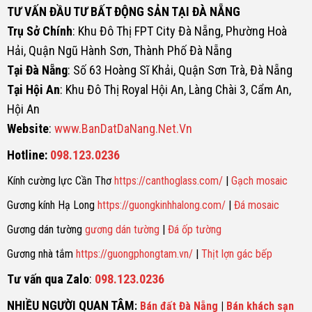
TƯ VẤN ĐẦU TƯ BẤT ĐỘNG SẢN TẠI ĐÀ NẴNG
Trụ Sở Chính
: Khu Đô Thị FPT City Đà Nẵng, Phường Hoà
Hải, Quận Ngũ Hành Sơn, Thành Phố Đà Nẵng
Tại Đà Nẵng
: Số 63 Hoàng Sĩ Khải, Quận Sơn Trà, Đà Nẵng
Tại Hội An
: Khu Đô Thị Royal Hội An, Làng Chài 3, Cẩm An,
Hội An
Website
:
www.BanDatDaNang.Net.Vn
Hotline:
098.123.0236
Kính cường lực Cần Thơ
https://canthoglass.com/
|
Gạch mosaic
Gương kính Hạ Long
https://guongkinhhalong.com/
|
Đá mosaic
Gương dán tường
gương dán tường
|
Đá ốp tường
Gương nhà tắm
https://guongphongtam.vn/
|
Thịt lợn gác bếp
Tư vấn qua Zalo
:
098.123.0236
NHIỀU NGƯỜI QUAN TÂM
:
Bán đất Đà Nẵng
|
Bán khách sạn