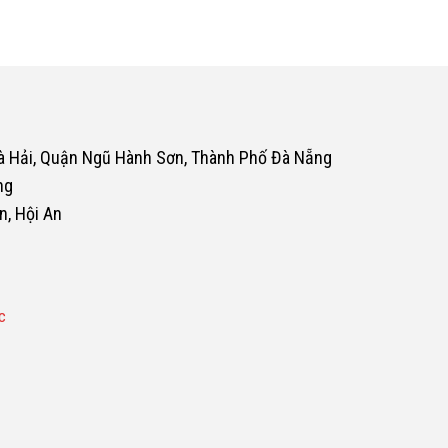
oà Hải, Quận Ngũ Hành Sơn, Thành Phố Đà Nẵng
ng
n, Hội An
c