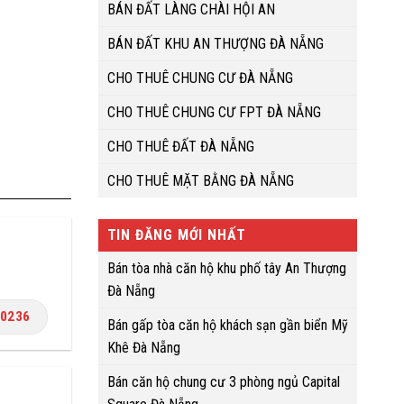
BÁN ĐẤT LÀNG CHÀI HỘI AN
BÁN ĐẤT KHU AN THƯỢNG ĐÀ NẴNG
CHO THUÊ CHUNG CƯ ĐÀ NẴNG
CHO THUÊ CHUNG CƯ FPT ĐÀ NẴNG
CHO THUÊ ĐẤT ĐÀ NẴNG
CHO THUÊ MẶT BẰNG ĐÀ NẴNG
TIN ĐĂNG MỚI NHẤT
Bán tòa nhà căn hộ khu phố tây An Thượng
Đà Nẵng
.0236
Bán gấp tòa căn hộ khách sạn gần biển Mỹ
Khê Đà Nẵng
Bán căn hộ chung cư 3 phòng ngủ Capital