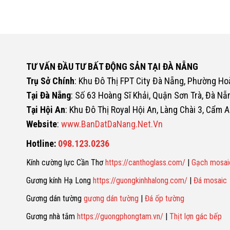
TƯ VẤN ĐẦU TƯ BẤT ĐỘNG SẢN TẠI ĐÀ NẴNG
Trụ Sở Chính
: Khu Đô Thị FPT City Đà Nẵng, Phường H
Tại Đà Nẵng
: Số 63 Hoàng Sĩ Khải, Quận Sơn Trà, Đà Nẵ
Tại Hội An
: Khu Đô Thị Royal Hội An, Làng Chài 3, Cẩm A
Website
:
www.BanDatDaNang.Net.Vn
Hotline:
098.123.0236
Kính cường lực Cần Thơ
https://canthoglass.com/
|
Gạch mosai
Gương kính Hạ Long
https://guongkinhhalong.com/
|
Đá mosaic
Gương dán tường
gương dán tường
|
Đá ốp tường
Gương nhà tắm
https://guongphongtam.vn/
|
Thịt lợn gác bếp