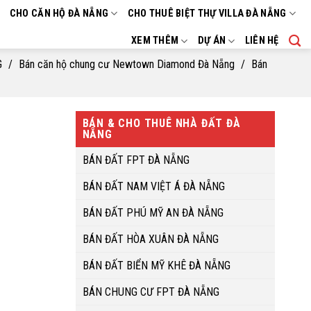
CHO CĂN HỘ ĐÀ NẴNG
CHO THUÊ BIỆT THỰ VILLA ĐÀ NẴNG
XEM THÊM
DỰ ÁN
LIÊN HỆ
G
/
Bán căn hộ chung cư Newtown Diamond Đà Nẵng
/
Bán
BÁN & CHO THUÊ NHÀ ĐẤT ĐÀ
NẴNG
BÁN ĐẤT FPT ĐÀ NẴNG
BÁN ĐẤT NAM VIỆT Á ĐÀ NẴNG
BÁN ĐẤT PHÚ MỸ AN ĐÀ NẴNG
BÁN ĐẤT HÒA XUÂN ĐÀ NẴNG
BÁN ĐẤT BIỂN MỸ KHÊ ĐÀ NẴNG
BÁN CHUNG CƯ FPT ĐÀ NẴNG