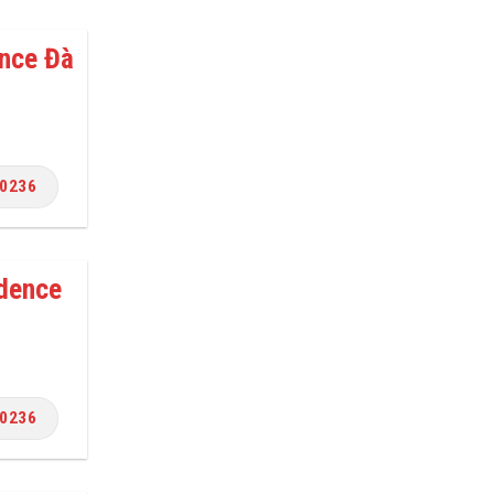
ence Đà
.0236
idence
.0236