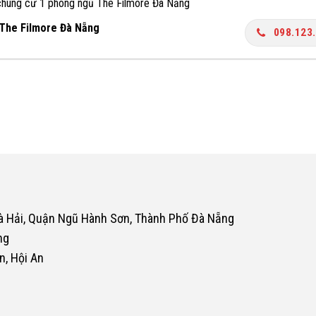
chung cư 1 phòng ngủ The Filmore Đà Nẵng
 The Filmore Đà Nẵng
098.123
oà Hải, Quận Ngũ Hành Sơn, Thành Phố Đà Nẵng
ng
n, Hội An