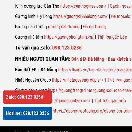
Kính cường lực Cần Thơ
https://canthoglass.com/
|
Gạch mosai
Gương kính Hạ Long
https://guongkinhhalong.com/
|
Đá mosaic
Gương dán tường
gương dán tường
|
Đá ốp tường
Gương nhà tắm
https://guongphongtam.vn/
|
Thịt lợn gác bếp
Tư vấn qua Zalo
:
098.123.0236
NHIỀU NGƯỜI QUAN TÂM
:
Bán đất Đà Nẵng
|
Bán khách s
Bán đất FPT Đà Nẵng
https://thaidv.vn/ban-dat-nen-da-nang/b
Nhất Nguyên Group
https://nhatnguyengroup.vn/
|
Thit trau gac
Gương dán tường
https://guongtrangtri.net/guong-soi-toan-than
Zalo: 098.123.0236
Gương nhà tắm
https://guongnhatam.net/
|
Thịt trâu gác bếp
Gương soi toàn thân
https://guongtreotuong.org/guong-soi-toan
Hotline: 098.123.0236