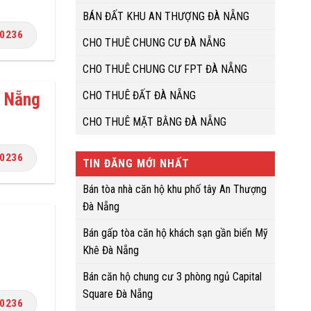
BÁN ĐẤT KHU AN THƯỢNG ĐÀ NẴNG
.0236
CHO THUÊ CHUNG CƯ ĐÀ NẴNG
CHO THUÊ CHUNG CƯ FPT ĐÀ NẴNG
CHO THUÊ ĐẤT ĐÀ NẴNG
à Nẵng
CHO THUÊ MẶT BẰNG ĐÀ NẴNG
.0236
TIN ĐĂNG MỚI NHẤT
Bán tòa nhà căn hộ khu phố tây An Thượng
Đà Nẵng
Bán gấp tòa căn hộ khách sạn gần biển Mỹ
Khê Đà Nẵng
Bán căn hộ chung cư 3 phòng ngủ Capital
Square Đà Nẵng
.0236