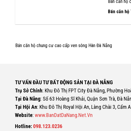
Bán căn hộ 
Bán căn hộ
Bán căn hộ chung cư cao cấp ven sông Hàn Đà Nẵng
TƯ VẤN ĐẦU TƯ BẤT ĐỘNG SẢN TẠI ĐÀ NẴNG
Trụ Sở Chính
: Khu Đô Thị FPT City Đà Nẵng, Phường H
Tại Đà Nẵng
: Số 63 Hoàng Sĩ Khải, Quận Sơn Trà, Đà Nẵ
Tại Hội An
: Khu Đô Thị Royal Hội An, Làng Chài 3, Cẩm A
Website
:
www.BanDatDaNang.Net.Vn
Hotline:
098.123.0236