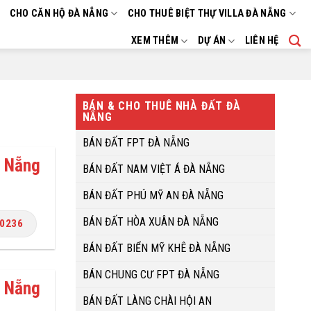
CHO CĂN HỘ ĐÀ NẴNG
CHO THUÊ BIỆT THỰ VILLA ĐÀ NẴNG
XEM THÊM
DỰ ÁN
LIÊN HỆ
BÁN & CHO THUÊ NHÀ ĐẤT ĐÀ
NẴNG
BÁN ĐẤT FPT ĐÀ NẴNG
à Nẵng
BÁN ĐẤT NAM VIỆT Á ĐÀ NẴNG
BÁN ĐẤT PHÚ MỸ AN ĐÀ NẴNG
BÁN ĐẤT HÒA XUÂN ĐÀ NẴNG
.0236
BÁN ĐẤT BIỂN MỸ KHÊ ĐÀ NẴNG
BÁN CHUNG CƯ FPT ĐÀ NẴNG
à Nẵng
BÁN ĐẤT LÀNG CHÀI HỘI AN