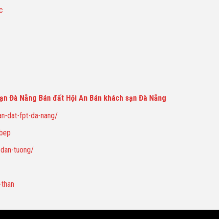
c
ạn Đà Nẵng
Bán đất Hội An
Bán khách sạn Đà Nẵng
an-dat-fpt-da-nang/
 bep
-dan-tuong/
-than