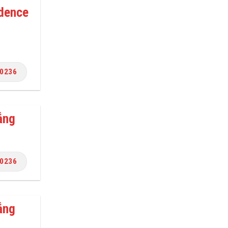
idence
.0236
ẵng
.0236
ẵng