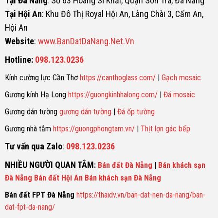
Tại Đà Nẵng
: Số 63 Hoàng Sĩ Khải, Quận Sơn Trà, Đà Nẵng
Tại Hội An
: Khu Đô Thị Royal Hội An, Làng Chài 3, Cẩm An,
Hội An
Website
:
www.BanDatDaNang.Net.Vn
Hotline:
098.123.0236
Kính cường lực Cần Thơ
https://canthoglass.com/
|
Gạch mosaic
Gương kính Hạ Long
https://guongkinhhalong.com/
|
Đá mosaic
Gương dán tường
gương dán tường
|
Đá ốp tường
Gương nhà tắm
https://guongphongtam.vn/
|
Thịt lợn gác bếp
Tư vấn qua Zalo
:
098.123.0236
NHIỀU NGƯỜI QUAN TÂM
:
Bán đất Đà Nẵng
|
Bán khách sạn
Đà Nẵng
Bán đất Hội An
Bán khách sạn Đà Nẵng
Bán đất FPT Đà Nẵng
https://thaidv.vn/ban-dat-nen-da-nang/ban-
dat-fpt-da-nang/