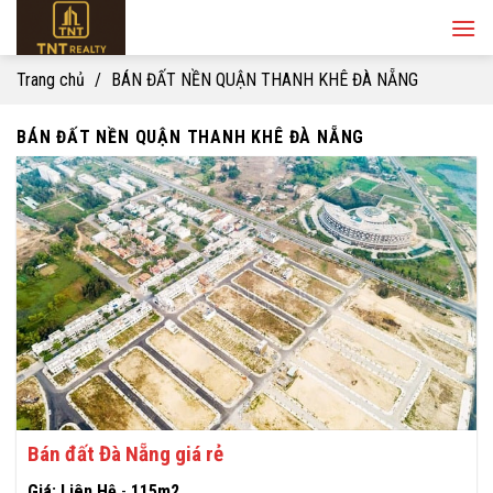
Skip
to
content
Trang chủ
/
BÁN ĐẤT NỀN QUẬN THANH KHÊ ĐÀ NẴNG
BÁN ĐẤT NỀN QUẬN THANH KHÊ ĐÀ NẴNG
Bán đất Đà Nẵng giá rẻ
Giá: Liên Hệ
-
115m2