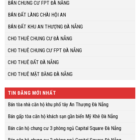
BÁN CHUNG CƯ FPT ĐÀ NẴNG
BÁN ĐẤT LÀNG CHÀI HỘI AN
BÁN ĐẤT KHU AN THƯỢNG ĐÀ NẴNG
CHO THUÊ CHUNG CƯ ĐÀ NẴNG
CHO THUÊ CHUNG CƯ FPT ĐÀ NẴNG
CHO THUÊ ĐẤT ĐÀ NẴNG
CHO THUÊ MẶT BẰNG ĐÀ NẴNG
TIN ĐĂNG MỚI NHẤT
Bán tòa nhà căn hộ khu phố tây An Thượng Đà Nẵng
Bán gấp tòa căn hộ khách sạn gần biển Mỹ Khê Đà Nẵng
Bán căn hộ chung cư 3 phòng ngủ Capital Square Đà Nẵng