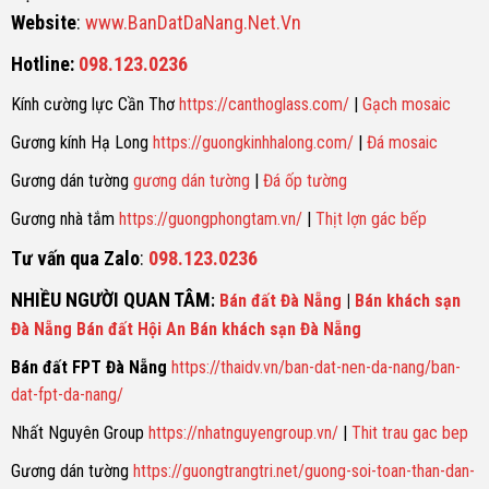
Website
:
www.BanDatDaNang.Net.Vn
Hotline:
098.123.0236
Kính cường lực Cần Thơ
https://canthoglass.com/
|
Gạch mosaic
Gương kính Hạ Long
https://guongkinhhalong.com/
|
Đá mosaic
Gương dán tường
gương dán tường
|
Đá ốp tường
Gương nhà tắm
https://guongphongtam.vn/
|
Thịt lợn gác bếp
Tư vấn qua Zalo
:
098.123.0236
NHIỀU NGƯỜI QUAN TÂM
:
Bán đất Đà Nẵng
|
Bán khách sạn
Đà Nẵng
Bán đất Hội An
Bán khách sạn Đà Nẵng
Bán đất FPT Đà Nẵng
https://thaidv.vn/ban-dat-nen-da-nang/ban-
dat-fpt-da-nang/
Nhất Nguyên Group
https://nhatnguyengroup.vn/
|
Thit trau gac bep
Gương dán tường
https://guongtrangtri.net/guong-soi-toan-than-dan-