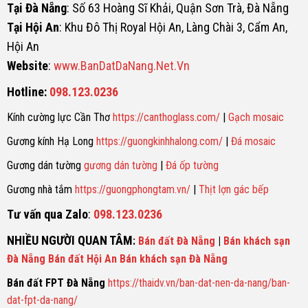
Tại Đà Nẵng
: Số 63 Hoàng Sĩ Khải, Quận Sơn Trà, Đà Nẵng
Tại Hội An
: Khu Đô Thị Royal Hội An, Làng Chài 3, Cẩm An,
Hội An
Website
:
www.BanDatDaNang.Net.Vn
Hotline:
098.123.0236
Kính cường lực Cần Thơ
https://canthoglass.com/
|
Gạch mosaic
Gương kính Hạ Long
https://guongkinhhalong.com/
|
Đá mosaic
Gương dán tường
gương dán tường
|
Đá ốp tường
Gương nhà tắm
https://guongphongtam.vn/
|
Thịt lợn gác bếp
Tư vấn qua Zalo
:
098.123.0236
NHIỀU NGƯỜI QUAN TÂM
:
Bán đất Đà Nẵng
|
Bán khách sạn
Đà Nẵng
Bán đất Hội An
Bán khách sạn Đà Nẵng
Bán đất FPT Đà Nẵng
https://thaidv.vn/ban-dat-nen-da-nang/ban-
dat-fpt-da-nang/