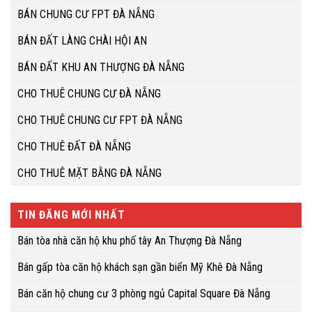
BÁN CHUNG CƯ FPT ĐÀ NẴNG
BÁN ĐẤT LÀNG CHÀI HỘI AN
BÁN ĐẤT KHU AN THƯỢNG ĐÀ NẴNG
CHO THUÊ CHUNG CƯ ĐÀ NẴNG
CHO THUÊ CHUNG CƯ FPT ĐÀ NẴNG
CHO THUÊ ĐẤT ĐÀ NẴNG
CHO THUÊ MẶT BẰNG ĐÀ NẴNG
TIN ĐĂNG MỚI NHẤT
Bán tòa nhà căn hộ khu phố tây An Thượng Đà Nẵng
Bán gấp tòa căn hộ khách sạn gần biển Mỹ Khê Đà Nẵng
Bán căn hộ chung cư 3 phòng ngủ Capital Square Đà Nẵng