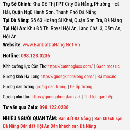
Trụ Sở Chính
: Khu Đô Thị FPT City Đà Nẵng, Phường Hoà
Hải, Quận Ngũ Hành Sơn, Thành Phố Đà Nẵng
Tại Đà Nẵng
: Số 63 Hoàng Sĩ Khải, Quận Sơn Trà, Đà Nẵng
Tại Hội An
: Khu Đô Thị Royal Hội An, Làng Chài 3, Cẩm An,
Hội An
Website
:
www.BanDatDaNang.Net.Vn
Hotline:
098.123.0236
Kính cường lực Cần Thơ
https://canthoglass.com/
|
Gạch mosaic
Gương kính Hạ Long
https://guongkinhhalong.com/
|
Đá mosaic
Gương dán tường
gương dán tường
|
Đá ốp tường
Gương nhà tắm
https://guongphongtam.vn/
|
Thịt lợn gác bếp
Tư vấn qua Zalo
:
098.123.0236
NHIỀU NGƯỜI QUAN TÂM
:
Bán đất Đà Nẵng
|
Bán khách sạn
Đà Nẵng
Bán đất Hội An
Bán khách sạn Đà Nẵng