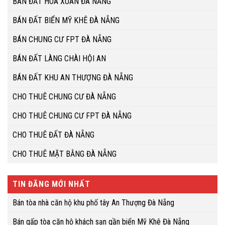
BÁN ĐẤT HÒA XUÂN ĐÀ NẴNG
BÁN ĐẤT BIỂN MỸ KHÊ ĐÀ NẴNG
BÁN CHUNG CƯ FPT ĐÀ NẴNG
BÁN ĐẤT LÀNG CHÀI HỘI AN
BÁN ĐẤT KHU AN THƯỢNG ĐÀ NẴNG
CHO THUÊ CHUNG CƯ ĐÀ NẴNG
CHO THUÊ CHUNG CƯ FPT ĐÀ NẴNG
CHO THUÊ ĐẤT ĐÀ NẴNG
CHO THUÊ MẶT BẰNG ĐÀ NẴNG
TIN ĐĂNG MỚI NHẤT
Bán tòa nhà căn hộ khu phố tây An Thượng Đà Nẵng
Bán gấp tòa căn hộ khách sạn gần biển Mỹ Khê Đà Nẵng