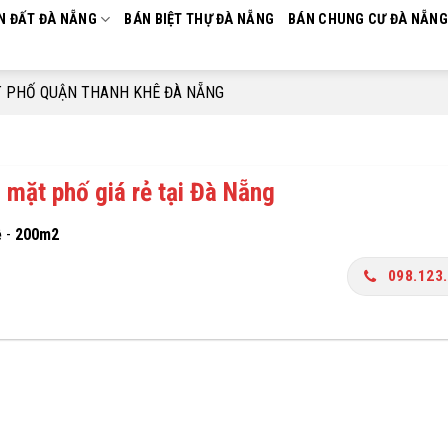
N ĐẤT ĐÀ NẴNG
BÁN BIỆT THỰ ĐÀ NẴNG
BÁN CHUNG CƯ ĐÀ NẴNG
 PHỐ QUẬN THANH KHÊ ĐÀ NẴNG
 mặt phố giá rẻ tại Đà Nẵng
ệ
-
200m2
098.123