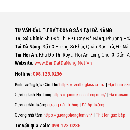
TƯ VẤN ĐẦU TƯ BẤT ĐỘNG SẢN TẠI ĐÀ NẴNG
Trụ Sở Chính
: Khu Đô Thị FPT City Đà Nẵng, Phường H
Tại Đà Nẵng
: Số 63 Hoàng Sĩ Khải, Quận Sơn Trà, Đà Nẵ
Tại Hội An
: Khu Đô Thị Royal Hội An, Làng Chài 3, Cẩm A
Website
:
www.BanDatDaNang.Net.Vn
Hotline:
098.123.0236
Kính cường lực Cần Thơ
https://canthoglass.com/
|
Gạch mosai
Gương kính Hạ Long
https://guongkinhhalong.com/
|
Đá mosaic
Gương dán tường
gương dán tường
|
Đá ốp tường
Gương nhà tắm
https://guongphongtam.vn/
|
Thịt lợn gác bếp
Tư vấn qua Zalo
:
098.123.0236