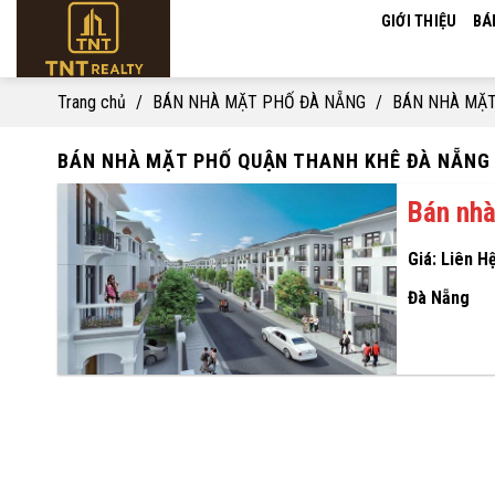
Skip
GIỚI THIỆU
BÁ
to
content
Trang chủ
/
BÁN NHÀ MẶT PHỐ ĐÀ NẴNG
/
BÁN NHÀ MẶT
BÁN NHÀ MẶT PHỐ QUẬN THANH KHÊ ĐÀ NẴNG
Bán nhà
Giá: Liên H
Đà Nẵng