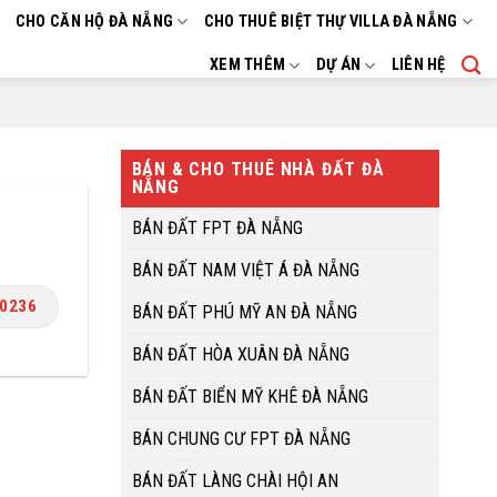
CHO CĂN HỘ ĐÀ NẴNG
CHO THUÊ BIỆT THỰ VILLA ĐÀ NẴNG
XEM THÊM
DỰ ÁN
LIÊN HỆ
BÁN & CHO THUÊ NHÀ ĐẤT ĐÀ
NẴNG
BÁN ĐẤT FPT ĐÀ NẴNG
BÁN ĐẤT NAM VIỆT Á ĐÀ NẴNG
.0236
BÁN ĐẤT PHÚ MỸ AN ĐÀ NẴNG
BÁN ĐẤT HÒA XUÂN ĐÀ NẴNG
BÁN ĐẤT BIỂN MỸ KHÊ ĐÀ NẴNG
BÁN CHUNG CƯ FPT ĐÀ NẴNG
BÁN ĐẤT LÀNG CHÀI HỘI AN