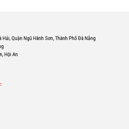
oà Hải, Quận Ngũ Hành Sơn, Thành Phố Đà Nẵng
ng
n, Hội An
c