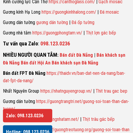
Kính cường lực Cần Thơ
https://canthoglass.com/
|
Gạch mosaic
Gương kính Hạ Long
https://guongkinhhalong.com/
|
Đá mosaic
Gương dán tường
gương dán tường
|
Đá ốp tường
Gương nhà tắm
https://guongphongtam.vn/
|
Thịt lợn gác bếp
Tư vấn qua Zalo
:
098.123.0236
NHIỀU NGƯỜI QUAN TÂM
:
Bán đất Đà Nẵng
|
Bán khách sạn
Đà Nẵng
Bán đất Hội An
Bán khách sạn Đà Nẵng
Bán đất FPT Đà Nẵng
https://thaidv.vn/ban-dat-nen-da-nang/ban-
dat-fpt-da-nang/
Nhất Nguyên Group
https://nhatnguyengroup.vn/
|
Thit trau gac bep
Gương dán tường
https://guongtrangtri.net/guong-soi-toan-than-dan-
tuong/
Zalo: 098.123.0236
Gương nhà tắm
https://guongnhatam.net/
|
Thịt trâu gác bếp
Gương soi toàn thân
https://guongtreotuong.org/guong-soi-toan-than
Hotline: 098.123.0236