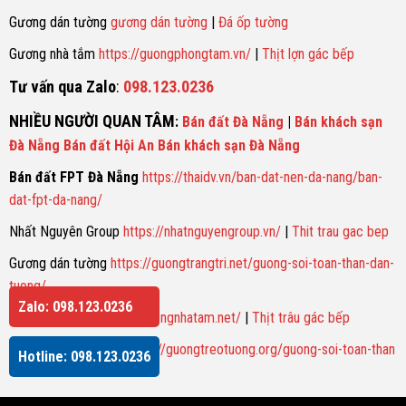
Gương dán tường
gương dán tường
|
Đá ốp tường
Gương nhà tắm
https://guongphongtam.vn/
|
Thịt lợn gác bếp
Tư vấn qua Zalo
:
098.123.0236
NHIỀU NGƯỜI QUAN TÂM
:
Bán đất Đà Nẵng
|
Bán khách sạn
Đà Nẵng
Bán đất Hội An
Bán khách sạn Đà Nẵng
Bán đất FPT Đà Nẵng
https://thaidv.vn/ban-dat-nen-da-nang/ban-
dat-fpt-da-nang/
Nhất Nguyên Group
https://nhatnguyengroup.vn/
|
Thit trau gac bep
Gương dán tường
https://guongtrangtri.net/guong-soi-toan-than-dan-
tuong/
Zalo: 098.123.0236
Gương nhà tắm
https://guongnhatam.net/
|
Thịt trâu gác bếp
Gương soi toàn thân
https://guongtreotuong.org/guong-soi-toan-than
Hotline: 098.123.0236