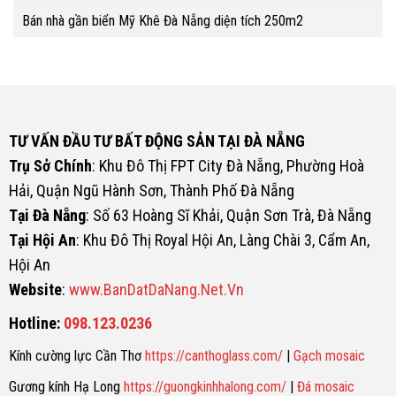
Bán nhà gần biển Mỹ Khê Đà Nẵng diện tích 250m2
TƯ VẤN ĐẦU TƯ BẤT ĐỘNG SẢN TẠI ĐÀ NẴNG
Trụ Sở Chính
: Khu Đô Thị FPT City Đà Nẵng, Phường Hoà
Hải, Quận Ngũ Hành Sơn, Thành Phố Đà Nẵng
Tại Đà Nẵng
: Số 63 Hoàng Sĩ Khải, Quận Sơn Trà, Đà Nẵng
Tại Hội An
: Khu Đô Thị Royal Hội An, Làng Chài 3, Cẩm An,
Hội An
Website
:
www.BanDatDaNang.Net.Vn
Hotline:
098.123.0236
Kính cường lực Cần Thơ
https://canthoglass.com/
|
Gạch mosaic
Gương kính Hạ Long
https://guongkinhhalong.com/
|
Đá mosaic