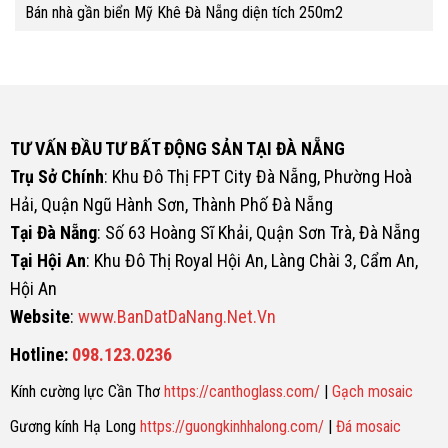
Bán nhà gần biển Mỹ Khê Đà Nẵng diện tích 250m2
TƯ VẤN ĐẦU TƯ BẤT ĐỘNG SẢN TẠI ĐÀ NẴNG
Trụ Sở Chính
: Khu Đô Thị FPT City Đà Nẵng, Phường Hoà
Hải, Quận Ngũ Hành Sơn, Thành Phố Đà Nẵng
Tại Đà Nẵng
: Số 63 Hoàng Sĩ Khải, Quận Sơn Trà, Đà Nẵng
Tại Hội An
: Khu Đô Thị Royal Hội An, Làng Chài 3, Cẩm An,
Hội An
Website
:
www.BanDatDaNang.Net.Vn
Hotline:
098.123.0236
Kính cường lực Cần Thơ
https://canthoglass.com/
|
Gạch mosaic
Gương kính Hạ Long
https://guongkinhhalong.com/
|
Đá mosaic