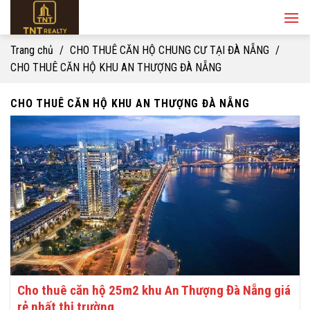
Skip
to
content
Trang chủ
/
CHO THUÊ CĂN HỘ CHUNG CƯ TẠI ĐÀ NẴNG
/
CHO THUÊ CĂN HỘ KHU AN THƯỢNG ĐÀ NẴNG
CHO THUÊ CĂN HỘ KHU AN THƯỢNG ĐÀ NẴNG
Cho thuê căn hộ 25m2 khu An Thượng Đà Nẵng giá
rẻ nhất thị trường