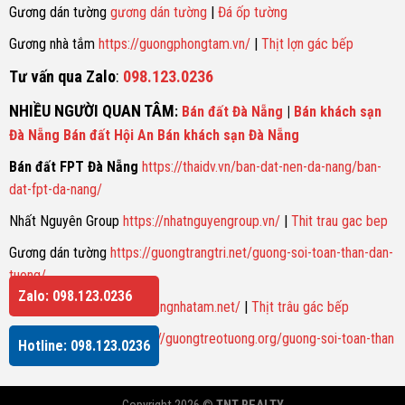
Gương dán tường
gương dán tường
|
Đá ốp tường
Gương nhà tắm
https://guongphongtam.vn/
|
Thịt lợn gác bếp
Tư vấn qua Zalo
:
098.123.0236
NHIỀU NGƯỜI QUAN TÂM
:
Bán đất Đà Nẵng
|
Bán khách sạn
Đà Nẵng
Bán đất Hội An
Bán khách sạn Đà Nẵng
Bán đất FPT Đà Nẵng
https://thaidv.vn/ban-dat-nen-da-nang/ban-
dat-fpt-da-nang/
Nhất Nguyên Group
https://nhatnguyengroup.vn/
|
Thit trau gac bep
Gương dán tường
https://guongtrangtri.net/guong-soi-toan-than-dan-
tuong/
Zalo: 098.123.0236
Gương nhà tắm
https://guongnhatam.net/
|
Thịt trâu gác bếp
Gương soi toàn thân
https://guongtreotuong.org/guong-soi-toan-than
Hotline: 098.123.0236