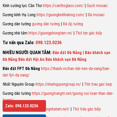
Kính cường lực Cần Thơ
https://canthoglass.com/
|
Gạch mosaic
Gương kính Hạ Long
https://guongkinhhalong.com/
|
Đá mosaic
Gương dán tường
gương dán tường
|
Đá ốp tường
Gương nhà tắm
https://guongphongtam.vn/
|
Thịt lợn gác bếp
Tư vấn qua Zalo
:
098.123.0236
NHIỀU NGƯỜI QUAN TÂM
:
Bán đất Đà Nẵng
|
Bán khách sạn
Đà Nẵng
Bán đất Hội An
Bán khách sạn Đà Nẵng
Bán đất FPT Đà Nẵng
https://thaidv.vn/ban-dat-nen-da-nang/ban-
dat-fpt-da-nang/
Nhất Nguyên Group
https://nhatnguyengroup.vn/
|
Thit trau gac bep
Gương dán tường
https://guongtrangtri.net/guong-soi-toan-than-dan-
tuong/
Zalo: 098.123.0236
Gương nhà tắm
https://guongnhatam.net/
|
Thịt trâu gác bếp