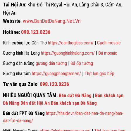
Tại Hội An
: Khu Đô Thị Royal Hội An, Làng Chài 3, Cẩm An,
Hội An
Website
:
www.BanDatDaNang.Net.Vn
Hotline:
098.123.0236
Kính cường lực Cần Thơ
https://canthoglass.com/
|
Gạch mosaic
Gương kính Hạ Long
https://guongkinhhalong.com/
|
Đá mosaic
Gương dán tường
gương dán tường
|
Đá ốp tường
Gương nhà tắm
https://guongphongtam.vn/
|
Thịt lợn gác bếp
Tư vấn qua Zalo
:
098.123.0236
NHIỀU NGƯỜI QUAN TÂM
:
Bán đất Đà Nẵng
|
Bán khách sạn
Đà Nẵng
Bán đất Hội An
Bán khách sạn Đà Nẵng
Bán đất FPT Đà Nẵng
https://thaidv.vn/ban-dat-nen-da-nang/ban-
dat-fpt-da-nang/
Nhất Nguyên Group
https://nhatnguyengroup.vn/
|
Thit trau gac bep