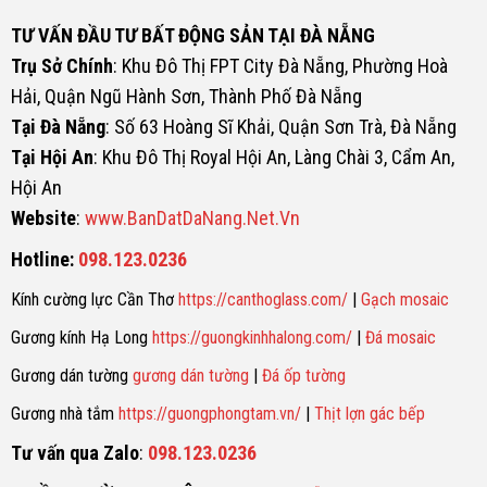
TƯ VẤN ĐẦU TƯ BẤT ĐỘNG SẢN TẠI ĐÀ NẴNG
Trụ Sở Chính
: Khu Đô Thị FPT City Đà Nẵng, Phường Hoà
Hải, Quận Ngũ Hành Sơn, Thành Phố Đà Nẵng
Tại Đà Nẵng
: Số 63 Hoàng Sĩ Khải, Quận Sơn Trà, Đà Nẵng
Tại Hội An
: Khu Đô Thị Royal Hội An, Làng Chài 3, Cẩm An,
Hội An
Website
:
www.BanDatDaNang.Net.Vn
Hotline:
098.123.0236
Kính cường lực Cần Thơ
https://canthoglass.com/
|
Gạch mosaic
Gương kính Hạ Long
https://guongkinhhalong.com/
|
Đá mosaic
Gương dán tường
gương dán tường
|
Đá ốp tường
Gương nhà tắm
https://guongphongtam.vn/
|
Thịt lợn gác bếp
Tư vấn qua Zalo
:
098.123.0236