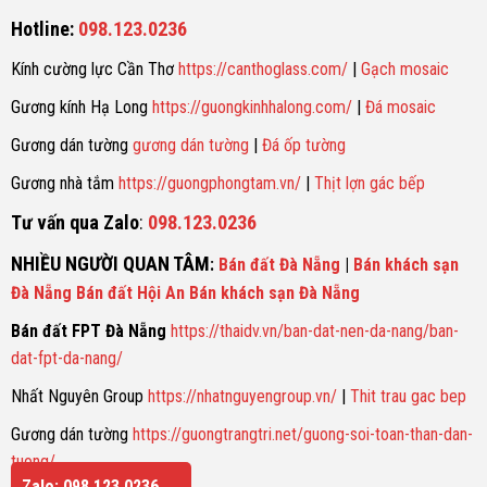
Hotline:
098.123.0236
Kính cường lực Cần Thơ
https://canthoglass.com/
|
Gạch mosaic
Gương kính Hạ Long
https://guongkinhhalong.com/
|
Đá mosaic
Gương dán tường
gương dán tường
|
Đá ốp tường
Gương nhà tắm
https://guongphongtam.vn/
|
Thịt lợn gác bếp
Tư vấn qua Zalo
:
098.123.0236
NHIỀU NGƯỜI QUAN TÂM
:
Bán đất Đà Nẵng
|
Bán khách sạn
Đà Nẵng
Bán đất Hội An
Bán khách sạn Đà Nẵng
Bán đất FPT Đà Nẵng
https://thaidv.vn/ban-dat-nen-da-nang/ban-
dat-fpt-da-nang/
Nhất Nguyên Group
https://nhatnguyengroup.vn/
|
Thit trau gac bep
Gương dán tường
https://guongtrangtri.net/guong-soi-toan-than-dan-
tuong/
Zalo: 098.123.0236