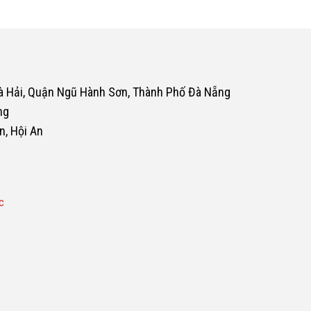
oà Hải, Quận Ngũ Hành Sơn, Thành Phố Đà Nẵng
ng
n, Hội An
c