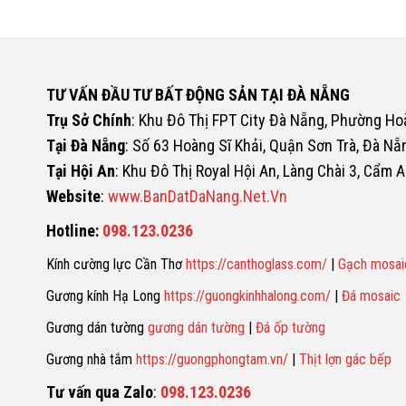
TƯ VẤN ĐẦU TƯ BẤT ĐỘNG SẢN TẠI ĐÀ NẴNG
Trụ Sở Chính
: Khu Đô Thị FPT City Đà Nẵng, Phường H
Tại Đà Nẵng
: Số 63 Hoàng Sĩ Khải, Quận Sơn Trà, Đà Nẵ
Tại Hội An
: Khu Đô Thị Royal Hội An, Làng Chài 3, Cẩm A
Website
:
www.BanDatDaNang.Net.Vn
Hotline:
098.123.0236
Kính cường lực Cần Thơ
https://canthoglass.com/
|
Gạch mosai
Gương kính Hạ Long
https://guongkinhhalong.com/
|
Đá mosaic
Gương dán tường
gương dán tường
|
Đá ốp tường
Gương nhà tắm
https://guongphongtam.vn/
|
Thịt lợn gác bếp
Tư vấn qua Zalo
:
098.123.0236