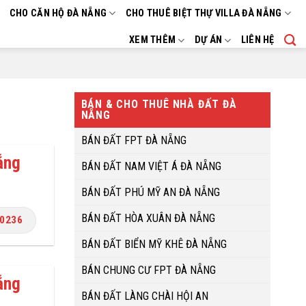
CHO CĂN HỘ ĐÀ NẴNG
CHO THUÊ BIỆT THỰ VILLA ĐÀ NẴNG
XEM THÊM
DỰ ÁN
LIÊN HỆ
BÁN & CHO THUÊ NHÀ ĐẤT ĐÀ
NẴNG
BÁN ĐẤT FPT ĐÀ NẴNG
ẵng
BÁN ĐẤT NAM VIỆT Á ĐÀ NẴNG
BÁN ĐẤT PHÚ MỸ AN ĐÀ NẴNG
BÁN ĐẤT HÒA XUÂN ĐÀ NẴNG
.0236
BÁN ĐẤT BIỂN MỸ KHÊ ĐÀ NẴNG
BÁN CHUNG CƯ FPT ĐÀ NẴNG
ẵng
BÁN ĐẤT LÀNG CHÀI HỘI AN