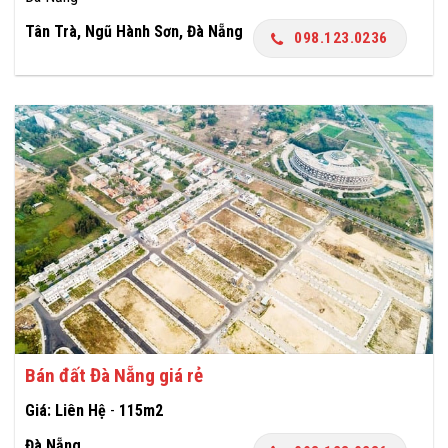
Tân Trà, Ngũ Hành Sơn, Đà Nẵng
098.123.0236
Bán đất Đà Nẵng giá rẻ
Giá: Liên Hệ
-
115m2
Đà Nẵng