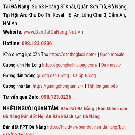
Tại Đà Nẵng
: Số 63 Hoàng Sĩ Khải, Quận Sơn Trà, Đà Nẵng
Tại Hội An
: Khu Đô Thị Royal Hội An, Làng Chài 3, Cẩm An,
Hội An
Website
:
www.BanDatDaNang.Net.Vn
Hotline:
098.123.0236
Kính cường lực Cần Thơ
https://canthoglass.com/
|
Gạch mosaic
Gương kính Hạ Long
https://guongkinhhalong.com/
|
Đá mosaic
Gương dán tường
gương dán tường
|
Đá ốp tường
Gương nhà tắm
https://guongphongtam.vn/
|
Thịt lợn gác bếp
Tư vấn qua Zalo
:
098.123.0236
NHIỀU NGƯỜI QUAN TÂM
:
Bán đất Đà Nẵng
|
Bán khách sạn
Đà Nẵng
Bán đất Hội An
Bán khách sạn Đà Nẵng
Bán đất FPT Đà Nẵng
https://thaidv.vn/ban-dat-nen-da-nang/ban-
dat-fpt-da-nang/