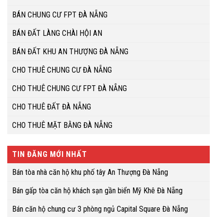
BÁN CHUNG CƯ FPT ĐÀ NẴNG
BÁN ĐẤT LÀNG CHÀI HỘI AN
BÁN ĐẤT KHU AN THƯỢNG ĐÀ NẴNG
CHO THUÊ CHUNG CƯ ĐÀ NẴNG
CHO THUÊ CHUNG CƯ FPT ĐÀ NẴNG
CHO THUÊ ĐẤT ĐÀ NẴNG
CHO THUÊ MẶT BẰNG ĐÀ NẴNG
TIN ĐĂNG MỚI NHẤT
Bán tòa nhà căn hộ khu phố tây An Thượng Đà Nẵng
Bán gấp tòa căn hộ khách sạn gần biển Mỹ Khê Đà Nẵng
Bán căn hộ chung cư 3 phòng ngủ Capital Square Đà Nẵng