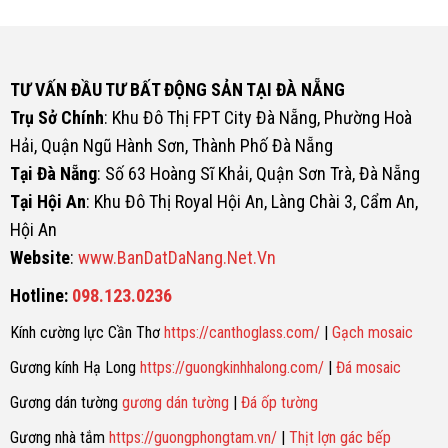
TƯ VẤN ĐẦU TƯ BẤT ĐỘNG SẢN TẠI ĐÀ NẴNG
Trụ Sở Chính
: Khu Đô Thị FPT City Đà Nẵng, Phường Hoà
Hải, Quận Ngũ Hành Sơn, Thành Phố Đà Nẵng
Tại Đà Nẵng
: Số 63 Hoàng Sĩ Khải, Quận Sơn Trà, Đà Nẵng
Tại Hội An
: Khu Đô Thị Royal Hội An, Làng Chài 3, Cẩm An,
Hội An
Website
:
www.BanDatDaNang.Net.Vn
Hotline:
098.123.0236
Kính cường lực Cần Thơ
https://canthoglass.com/
|
Gạch mosaic
Gương kính Hạ Long
https://guongkinhhalong.com/
|
Đá mosaic
Gương dán tường
gương dán tường
|
Đá ốp tường
Gương nhà tắm
https://guongphongtam.vn/
|
Thịt lợn gác bếp