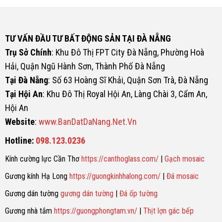
TƯ VẤN ĐẦU TƯ BẤT ĐỘNG SẢN TẠI ĐÀ NẴNG
Trụ Sở Chính
: Khu Đô Thị FPT City Đà Nẵng, Phường Hoà
Hải, Quận Ngũ Hành Sơn, Thành Phố Đà Nẵng
Tại Đà Nẵng
: Số 63 Hoàng Sĩ Khải, Quận Sơn Trà, Đà Nẵng
Tại Hội An
: Khu Đô Thị Royal Hội An, Làng Chài 3, Cẩm An,
Hội An
Website
:
www.BanDatDaNang.Net.Vn
Hotline:
098.123.0236
Kính cường lực Cần Thơ
https://canthoglass.com/
|
Gạch mosaic
Gương kính Hạ Long
https://guongkinhhalong.com/
|
Đá mosaic
Gương dán tường
gương dán tường
|
Đá ốp tường
Gương nhà tắm
https://guongphongtam.vn/
|
Thịt lợn gác bếp